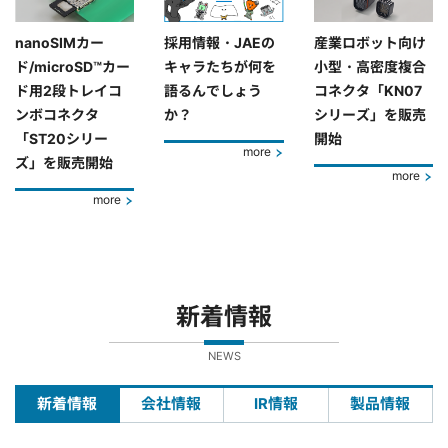
nanoSIMカー
採用情報・JAEの
産業ロボット向け
ド/microSD™カー
キャラたちが何を
小型・高密度複合
ド用2段トレイコ
語るんでしょう
コネクタ「KN07
ンボコネクタ
か？
シリーズ」を販売
「ST20シリー
開始
more
ズ」を販売開始
more
more
新着情報
NEWS
新着情報
会社情報
IR情報
製品情報