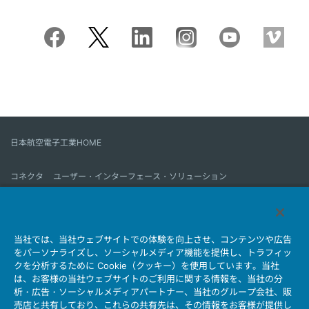
日本航空電子工業HOME
コネクタ
ユーザー・インターフェース・ソリューション
モーションセンス＆コントロール
アンテナ
コネクタとは
当社では、当社ウェブサイトでの体験を向上させ、コンテンツや広告
会社情報
サステナビリティ
IR情報
採用情報
会社情報新着一覧
をパーソナライズし、ソーシャルメディア機能を提供し、トラフィッ
製品情報新着一覧
サイトマップ
お問い合わせ
クを分析するために Cookie（クッキー）を使用しています。当社
は、お客様の当社ウェブサイトのご利用に関する情報を、当社の分
析・広告・ソーシャルメディアパートナー、当社のグループ会社、販
売店と共有しており、これらの共有先は、その情報をお客様が提供し