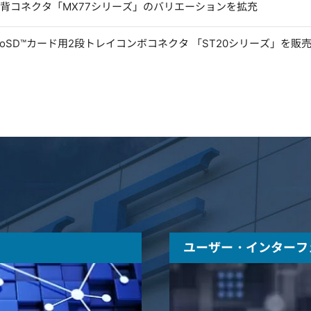
低背コネクタ「MX77シリーズ」のバリエーションを拡充
microSD™カード用2段トレイコンボコネクタ 「ST20シリーズ」を販
ユーザー・インターフ