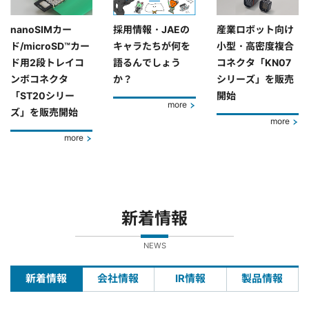
nanoSIMカー
採用情報・JAEの
産業ロボット向け
ド/microSD™カー
キャラたちが何を
小型・高密度複合
ド用2段トレイコ
語るんでしょう
コネクタ「KN07
ンボコネクタ
か？
シリーズ」を販売
「ST20シリー
開始
more
ズ」を販売開始
more
more
新着情報
NEWS
新着情報
会社情報
IR情報
製品情報