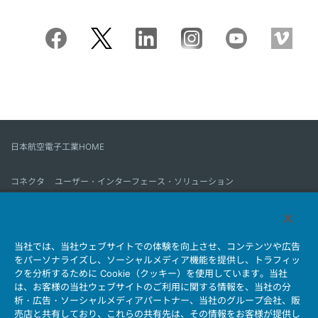
日本航空電子工業HOME
コネクタ
ユーザー・インターフェース・ソリューション
モーションセンス＆コントロール
アンテナ
コネクタとは
当社では、当社ウェブサイトでの体験を向上させ、コンテンツや広告
会社情報
サステナビリティ
IR情報
採用情報
会社情報新着一覧
をパーソナライズし、ソーシャルメディア機能を提供し、トラフィッ
製品情報新着一覧
サイトマップ
お問い合わせ
クを分析するために Cookie（クッキー）を使用しています。当社
は、お客様の当社ウェブサイトのご利用に関する情報を、当社の分
析・広告・ソーシャルメディアパートナー、当社のグループ会社、販
売店と共有しており、これらの共有先は、その情報をお客様が提供し