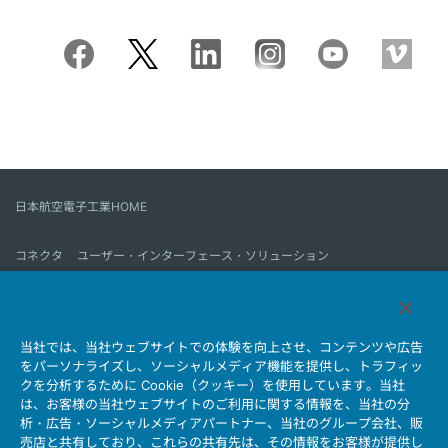
日本航空電子工業HOME
コネクタ
ユーザー・インターフェース・ソリューション
モーションセンス＆コントロール
アンテナ
コネクタとは
当社では、当社ウェブサイトでの体験を向上させ、コンテンツや広告
会社情報
サステナビリティ
IR情報
採用情報
会社情報新着一覧
をパーソナライズし、ソーシャルメディア機能を提供し、トラフィッ
製品情報新着一覧
サイトマップ
お問い合わせ
クを分析するために Cookie（クッキー）を使用しています。当社
は、お客様の当社ウェブサイトのご利用に関する情報を、当社の分
析・広告・ソーシャルメディアパートナー、当社のグループ会社、販
売店と共有しており、これらの共有先は、その情報をお客様が提供し