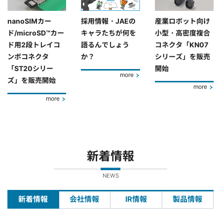
nanoSIMカー
採用情報・JAEの
産業ロボット向け
ド/microSD™カー
キャラたちが何を
小型・高密度複合
ド用2段トレイコ
語るんでしょう
コネクタ「KN07
ンボコネクタ
か？
シリーズ」を販売
「ST20シリー
開始
more
ズ」を販売開始
more
more
新着情報
NEWS
新着情報
会社情報
IR情報
製品情報