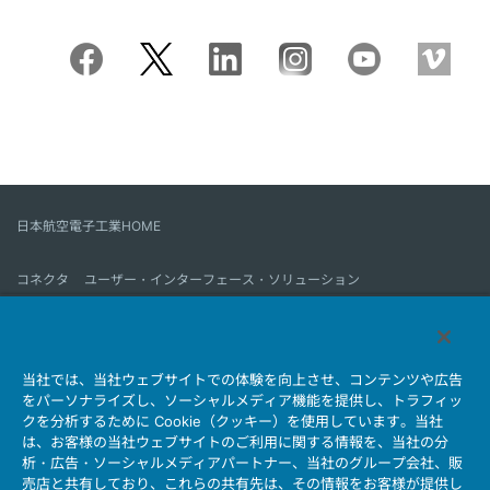
日本航空電子工業HOME
コネクタ
ユーザー・インターフェース・ソリューション
モーションセンス＆コントロール
アンテナ
コネクタとは
当社では、当社ウェブサイトでの体験を向上させ、コンテンツや広告
会社情報
サステナビリティ
IR情報
採用情報
会社情報新着一覧
をパーソナライズし、ソーシャルメディア機能を提供し、トラフィッ
製品情報新着一覧
サイトマップ
お問い合わせ
クを分析するために Cookie（クッキー）を使用しています。当社
は、お客様の当社ウェブサイトのご利用に関する情報を、当社の分
析・広告・ソーシャルメディアパートナー、当社のグループ会社、販
売店と共有しており、これらの共有先は、その情報をお客様が提供し