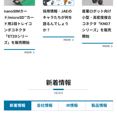
nanoSIMカー
採用情報・JAEの
産業ロボット向け
ド/microSD™カー
キャラたちが何を
小型・高密度複合
ド用2段トレイコ
語るんでしょう
コネクタ「KN07
ンボコネクタ
か？
シリーズ」を販売
「ST20シリー
開始
more
ズ」を販売開始
more
more
新着情報
NEWS
新着情報
会社情報
IR情報
製品情報