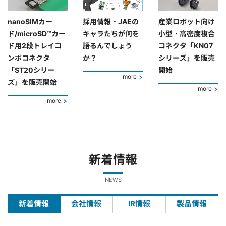
nanoSIMカー
採用情報・JAEの
産業ロボット向け
ド/microSD™カー
キャラたちが何を
小型・高密度複合
ド用2段トレイコ
語るんでしょう
コネクタ「KN07
ンボコネクタ
か？
シリーズ」を販売
「ST20シリー
開始
more
ズ」を販売開始
more
more
新着情報
NEWS
新着情報
会社情報
IR情報
製品情報