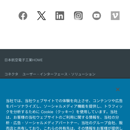
日本航空電子工業HOME
コネクタ
ユーザー・インターフェース・ソリューション
モーションセンス＆コントロール
アンテナ
コネクタとは
当社では、当社ウェブサイトでの体験を向上させ、コンテンツや広告
会社情報
サステナビリティ
IR情報
採用情報
会社情報新着一覧
をパーソナライズし、ソーシャルメディア機能を提供し、トラフィッ
製品情報新着一覧
サイトマップ
お問い合わせ
クを分析するために Cookie（クッキー）を使用しています。当社
は、お客様の当社ウェブサイトのご利用に関する情報を、当社の分
析・広告・ソーシャルメディアパートナー、当社のグループ会社、販
売店と共有しており、これらの共有先は、その情報をお客様が提供し