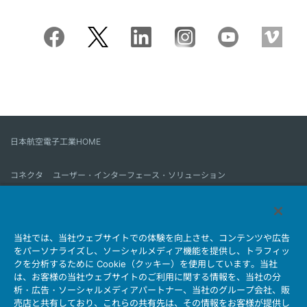
日本航空電子工業HOME
コネクタ
ユーザー・インターフェース・ソリューション
モーションセンス＆コントロール
アンテナ
コネクタとは
当社では、当社ウェブサイトでの体験を向上させ、コンテンツや広告
会社情報
サステナビリティ
IR情報
採用情報
会社情報新着一覧
をパーソナライズし、ソーシャルメディア機能を提供し、トラフィッ
製品情報新着一覧
サイトマップ
お問い合わせ
クを分析するために Cookie（クッキー）を使用しています。当社
は、お客様の当社ウェブサイトのご利用に関する情報を、当社の分
析・広告・ソーシャルメディアパートナー、当社のグループ会社、販
売店と共有しており、これらの共有先は、その情報をお客様が提供し