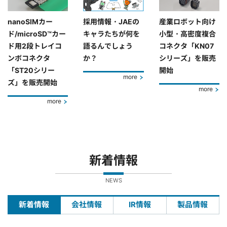
nanoSIMカー
採用情報・JAEの
産業ロボット向け
ド/microSD™カー
キャラたちが何を
小型・高密度複合
ド用2段トレイコ
語るんでしょう
コネクタ「KN07
ンボコネクタ
か？
シリーズ」を販売
「ST20シリー
開始
more
ズ」を販売開始
more
more
新着情報
NEWS
新着情報
会社情報
IR情報
製品情報