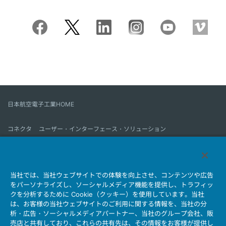
日本航空電子工業HOME
コネクタ
ユーザー・インターフェース・ソリューション
モーションセンス＆コントロール
アンテナ
コネクタとは
当社では、当社ウェブサイトでの体験を向上させ、コンテンツや広告
会社情報
サステナビリティ
IR情報
採用情報
会社情報新着一覧
をパーソナライズし、ソーシャルメディア機能を提供し、トラフィッ
製品情報新着一覧
サイトマップ
お問い合わせ
クを分析するために Cookie（クッキー）を使用しています。当社
は、お客様の当社ウェブサイトのご利用に関する情報を、当社の分
析・広告・ソーシャルメディアパートナー、当社のグループ会社、販
売店と共有しており、これらの共有先は、その情報をお客様が提供し