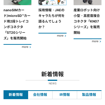
nanoSIMカー
採用情報・JAEの
産業ロボット向け
ド/microSD™カー
キャラたちが何を
小型・高密度複合
ド用2段トレイコ
語るんでしょう
コネクタ「KN07
ンボコネクタ
か？
シリーズ」を販売
「ST20シリー
開始
more
ズ」を販売開始
more
more
新着情報
NEWS
新着情報
会社情報
IR情報
製品情報