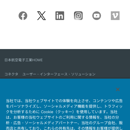
日本航空電子工業HOME
コネクタ
ユーザー・インターフェース・ソリューション
モーションセンス＆コントロール
アンテナ
コネクタとは
当社では、当社ウェブサイトでの体験を向上させ、コンテンツや広告
会社情報
サステナビリティ
IR情報
採用情報
会社情報新着一覧
をパーソナライズし、ソーシャルメディア機能を提供し、トラフィッ
製品情報新着一覧
サイトマップ
お問い合わせ
クを分析するために Cookie（クッキー）を使用しています。当社
は、お客様の当社ウェブサイトのご利用に関する情報を、当社の分
析・広告・ソーシャルメディアパートナー、当社のグループ会社、販
売店と共有しており、これらの共有先は、その情報をお客様が提供し