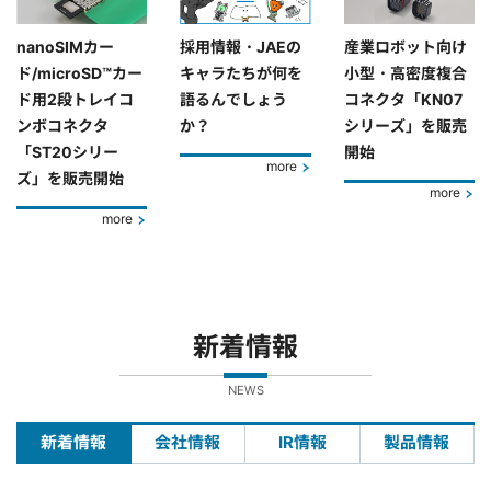
nanoSIMカー
採用情報・JAEの
産業ロボット向け
ド/microSD™カー
キャラたちが何を
小型・高密度複合
ド用2段トレイコ
語るんでしょう
コネクタ「KN07
ンボコネクタ
か？
シリーズ」を販売
「ST20シリー
開始
more
ズ」を販売開始
more
more
新着情報
NEWS
新着情報
会社情報
IR情報
製品情報