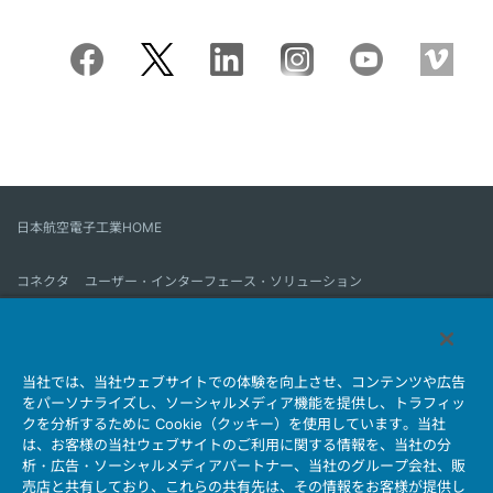
日本航空電子工業HOME
コネクタ
ユーザー・インターフェース・ソリューション
モーションセンス＆コントロール
アンテナ
コネクタとは
当社では、当社ウェブサイトでの体験を向上させ、コンテンツや広告
会社情報
サステナビリティ
IR情報
採用情報
会社情報新着一覧
をパーソナライズし、ソーシャルメディア機能を提供し、トラフィッ
製品情報新着一覧
サイトマップ
お問い合わせ
クを分析するために Cookie（クッキー）を使用しています。当社
は、お客様の当社ウェブサイトのご利用に関する情報を、当社の分
析・広告・ソーシャルメディアパートナー、当社のグループ会社、販
売店と共有しており、これらの共有先は、その情報をお客様が提供し