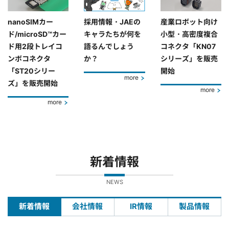
nanoSIMカー
採用情報・JAEの
産業ロボット向け
ド/microSD™カー
キャラたちが何を
小型・高密度複合
ド用2段トレイコ
語るんでしょう
コネクタ「KN07
ンボコネクタ
か？
シリーズ」を販売
「ST20シリー
開始
more
ズ」を販売開始
more
more
新着情報
NEWS
新着情報
会社情報
IR情報
製品情報