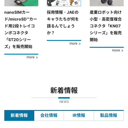
nanoSIMカー
採用情報・JAEの
産業ロボット向け
ド/microSD™カー
キャラたちが何を
小型・高密度複合
ド用2段トレイコ
語るんでしょう
コネクタ「KN07
ンボコネクタ
か？
シリーズ」を販売
「ST20シリー
開始
more
ズ」を販売開始
more
more
新着情報
NEWS
新着情報
会社情報
IR情報
製品情報