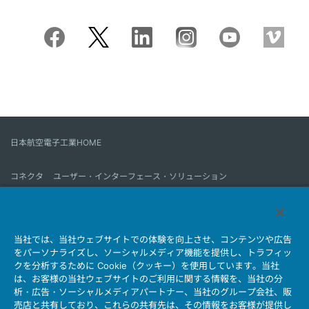
日本航空電子工業HOME
コネクタ
ユーザー・インターフェース・ソリューション
モーションセンス＆コントロール
アンテナ
コネクタとは
当社では、当社ウェブサイトでの体験を向上させ、コンテンツや広告
会社情報
サステナビリティ
IR情報
採用情報
会社情報新着一覧
をパーソナライズし、ソーシャルメディア機能を提供し、トラフィッ
製品情報新着一覧
サイトマップ
お問い合わせ
クを分析するために Cookie（クッキー）を使用しています。当社
は、お客様の当社ウェブサイトのご利用に関する情報を、当社の分
析・広告・ソーシャルメディアパートナー、当社のグループ会社、販
売店と共有しており、これらの共有先は、その情報をお客様が提供し