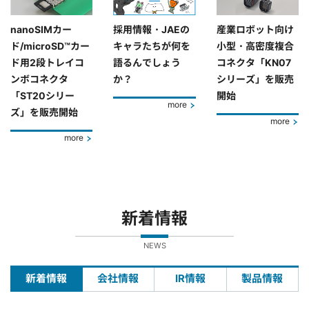
nanoSIMカー
採用情報・JAEの
産業ロボット向け
ド/microSD™カー
キャラたちが何を
小型・高密度複合
ド用2段トレイコ
語るんでしょう
コネクタ「KN07
ンボコネクタ
か？
シリーズ」を販売
「ST20シリー
開始
more
ズ」を販売開始
more
more
新着情報
NEWS
新着情報
会社情報
IR情報
製品情報