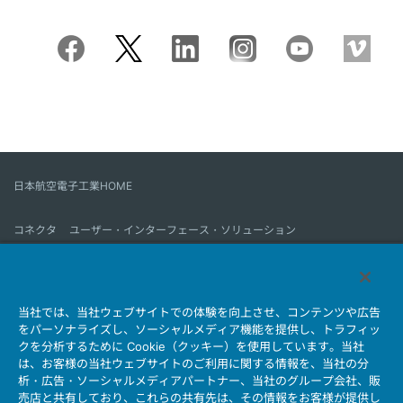
日本航空電子工業HOME
コネクタ
ユーザー・インターフェース・ソリューション
モーションセンス＆コントロール
アンテナ
コネクタとは
当社では、当社ウェブサイトでの体験を向上させ、コンテンツや広告
会社情報
サステナビリティ
IR情報
採用情報
会社情報新着一覧
をパーソナライズし、ソーシャルメディア機能を提供し、トラフィッ
製品情報新着一覧
サイトマップ
お問い合わせ
クを分析するために Cookie（クッキー）を使用しています。当社
は、お客様の当社ウェブサイトのご利用に関する情報を、当社の分
析・広告・ソーシャルメディアパートナー、当社のグループ会社、販
売店と共有しており、これらの共有先は、その情報をお客様が提供し