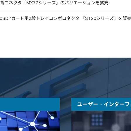
低背コネクタ「MX77シリーズ」のバリエーションを拡充
microSD™カード用2段トレイコンボコネクタ 「ST20シリーズ」を販
ユーザー・インターフ