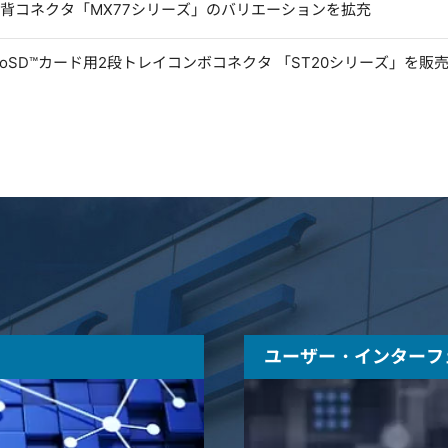
低背コネクタ「MX77シリーズ」のバリエーションを拡充
microSD™カード用2段トレイコンボコネクタ 「ST20シリーズ」を販
ユーザー・インターフ