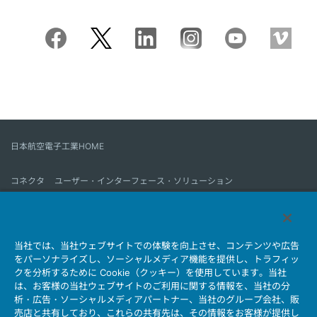
日本航空電子工業HOME
コネクタ
ユーザー・インターフェース・ソリューション
モーションセンス＆コントロール
アンテナ
コネクタとは
当社では、当社ウェブサイトでの体験を向上させ、コンテンツや広告
会社情報
サステナビリティ
IR情報
採用情報
会社情報新着一覧
をパーソナライズし、ソーシャルメディア機能を提供し、トラフィッ
製品情報新着一覧
サイトマップ
お問い合わせ
クを分析するために Cookie（クッキー）を使用しています。当社
は、お客様の当社ウェブサイトのご利用に関する情報を、当社の分
析・広告・ソーシャルメディアパートナー、当社のグループ会社、販
売店と共有しており、これらの共有先は、その情報をお客様が提供し