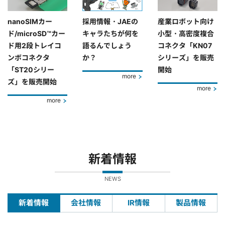
nanoSIMカー
採用情報・JAEの
産業ロボット向け
ド/microSD™カー
キャラたちが何を
小型・高密度複合
ド用2段トレイコ
語るんでしょう
コネクタ「KN07
ンボコネクタ
か？
シリーズ」を販売
「ST20シリー
開始
more
ズ」を販売開始
more
more
新着情報
NEWS
新着情報
会社情報
IR情報
製品情報