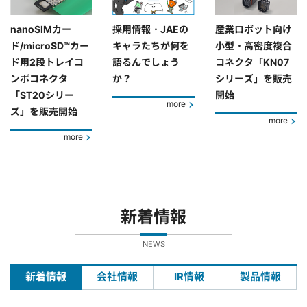
nanoSIMカー
採用情報・JAEの
産業ロボット向け
ド/microSD™カー
キャラたちが何を
小型・高密度複合
ド用2段トレイコ
語るんでしょう
コネクタ「KN07
ンボコネクタ
か？
シリーズ」を販売
「ST20シリー
開始
more
ズ」を販売開始
more
more
新着情報
NEWS
新着情報
会社情報
IR情報
製品情報