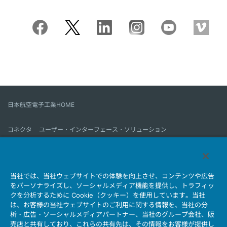
日本航空電子工業HOME
コネクタ
ユーザー・インターフェース・ソリューション
モーションセンス＆コントロール
アンテナ
コネクタとは
当社では、当社ウェブサイトでの体験を向上させ、コンテンツや広告
会社情報
サステナビリティ
IR情報
採用情報
会社情報新着一覧
をパーソナライズし、ソーシャルメディア機能を提供し、トラフィッ
製品情報新着一覧
サイトマップ
お問い合わせ
クを分析するために Cookie（クッキー）を使用しています。当社
は、お客様の当社ウェブサイトのご利用に関する情報を、当社の分
析・広告・ソーシャルメディアパートナー、当社のグループ会社、販
売店と共有しており、これらの共有先は、その情報をお客様が提供し