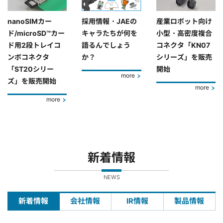
nanoSIMカー
採用情報・JAEの
産業ロボット向け
ド/microSD™カー
キャラたちが何を
小型・高密度複合
ド用2段トレイコ
語るんでしょう
コネクタ「KN07
ンボコネクタ
か？
シリーズ」を販売
「ST20シリー
開始
more
ズ」を販売開始
more
more
新着情報
NEWS
新着情報
会社情報
IR情報
製品情報