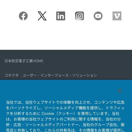
日本航空電子工業HOME
コネクタ
ユーザー・インターフェース・ソリューション
モーションセンス＆コントロール
アンテナ
コネクタとは
当社では、当社ウェブサイトでの体験を向上させ、コンテンツや広告
会社情報
サステナビリティ
IR情報
採用情報
会社情報新着一覧
をパーソナライズし、ソーシャルメディア機能を提供し、トラフィッ
製品情報新着一覧
サイトマップ
お問い合わせ
クを分析するために Cookie（クッキー）を使用しています。当社
は、お客様の当社ウェブサイトのご利用に関する情報を、当社の分
析・広告・ソーシャルメディアパートナー、当社のグループ会社、販
売店と共有しており、これらの共有先は、その情報をお客様が提供し