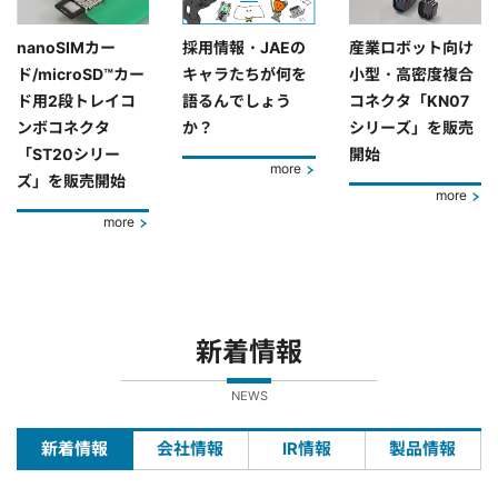
nanoSIMカー
採用情報・JAEの
産業ロボット向け
ド/microSD™カー
キャラたちが何を
小型・高密度複合
ド用2段トレイコ
語るんでしょう
コネクタ「KN07
ンボコネクタ
か？
シリーズ」を販売
「ST20シリー
開始
more
ズ」を販売開始
more
more
新着情報
NEWS
新着情報
会社情報
IR情報
製品情報