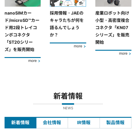
nanoSIMカー
採用情報・JAEの
産業ロボット向け
ド/microSD™カー
キャラたちが何を
小型・高密度複合
ド用2段トレイコ
語るんでしょう
コネクタ「KN07
ンボコネクタ
か？
シリーズ」を販売
「ST20シリー
開始
more
ズ」を販売開始
more
more
新着情報
NEWS
新着情報
会社情報
IR情報
製品情報