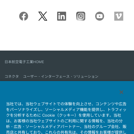
日本航空電子工業HOME
コネクタ
ユーザー・インターフェース・ソリューション
モーションセンス＆コントロール
アンテナ
コネクタとは
当社では、当社ウェブサイトでの体験を向上させ、コンテンツや広告
会社情報
サステナビリティ
IR情報
採用情報
会社情報新着一覧
をパーソナライズし、ソーシャルメディア機能を提供し、トラフィッ
製品情報新着一覧
サイトマップ
お問い合わせ
クを分析するために Cookie（クッキー）を使用しています。当社
は、お客様の当社ウェブサイトのご利用に関する情報を、当社の分
析・広告・ソーシャルメディアパートナー、当社のグループ会社、販
売店と共有しており、これらの共有先は、その情報をお客様が提供し