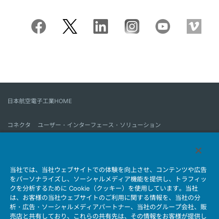
日本航空電子工業HOME
コネクタ
ユーザー・インターフェース・ソリューション
モーションセンス＆コントロール
アンテナ
コネクタとは
当社では、当社ウェブサイトでの体験を向上させ、コンテンツや広告
会社情報
サステナビリティ
IR情報
採用情報
会社情報新着一覧
をパーソナライズし、ソーシャルメディア機能を提供し、トラフィッ
製品情報新着一覧
サイトマップ
お問い合わせ
クを分析するために Cookie（クッキー）を使用しています。当社
は、お客様の当社ウェブサイトのご利用に関する情報を、当社の分
析・広告・ソーシャルメディアパートナー、当社のグループ会社、販
売店と共有しており、これらの共有先は、その情報をお客様が提供し