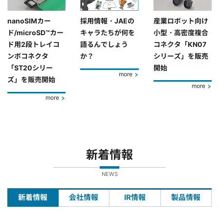
nanoSIMカー
採用情報・JAEの
産業ロボット向け
ド/microSD™カー
キャラたちが何を
小型・高密度複合
ド用2段トレイコ
語るんでしょう
コネクタ「KN07
ンボコネクタ
か？
シリーズ」を販売
「ST20シリー
開始
more
ズ」を販売開始
more
more
新着情報
NEWS
新着情報
会社情報
IR情報
製品情報