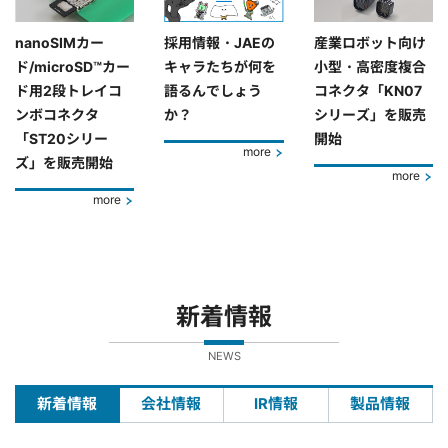
nanoSIMカー
採用情報・JAEの
産業ロボット向け
ド/microSD™カー
キャラたちが何を
小型・高密度複合
ド用2段トレイコ
語るんでしょう
コネクタ「KN07
ンボコネクタ
か？
シリーズ」を販売
「ST20シリー
開始
more
ズ」を販売開始
more
more
新着情報
NEWS
新着情報
会社情報
IR情報
製品情報