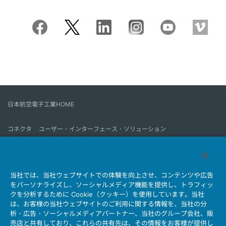
日本航空電子工業HOME
コネクタ
ユーザー・インターフェース・ソリューション
モーションセンス＆コントロール
アンテナ
コネクタとは
当社では、当社ウェブサイトでの体験を向上させ、コンテンツや広告
会社情報
サステナビリティ
IR情報
採用情報
会社情報新着一覧
をパーソナライズし、ソーシャルメディア機能を提供し、トラフィッ
製品情報新着一覧
サイトマップ
お問い合わせ
クを分析するために Cookie（クッキー）を使用しています。当社
は、お客様の当社ウェブサイトのご利用に関する情報を、当社の分
析・広告・ソーシャルメディアパートナー、当社のグループ会社、販
売店と共有しており、これらの共有先は、その情報をお客様が提供し