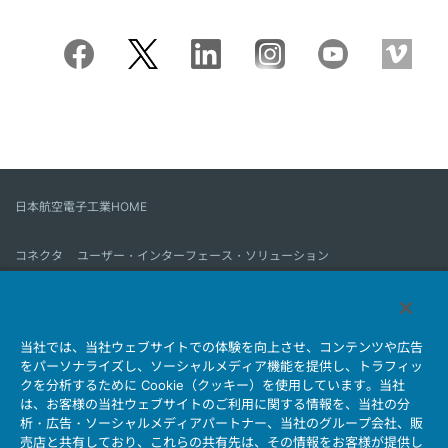
日本航空電子工業HOME
コネクタ
ユーザー・インターフェース・ソリューション
モーションセンス＆コントロール
アンテナ
コネクタとは
当社では、当社ウェブサイトでの体験を向上させ、コンテンツや広告
会社情報
サステナビリティ
IR情報
採用情報
会社情報新着一覧
をパーソナライズし、ソーシャルメディア機能を提供し、トラフィッ
製品情報新着一覧
サイトマップ
お問い合わせ
クを分析するために Cookie（クッキー）を使用しています。当社
は、お客様の当社ウェブサイトのご利用に関する情報を、当社の分
析・広告・ソーシャルメディアパートナー、当社のグループ会社、販
売店と共有しており、これらの共有先は、その情報をお客様が提供し