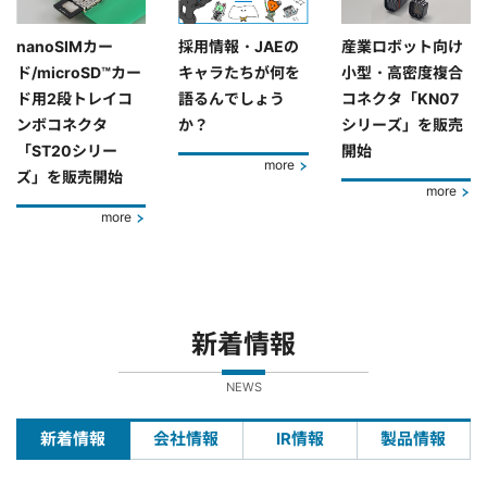
nanoSIMカー
採用情報・JAEの
産業ロボット向け
ド/microSD™カー
キャラたちが何を
小型・高密度複合
ド用2段トレイコ
語るんでしょう
コネクタ「KN07
ンボコネクタ
か？
シリーズ」を販売
「ST20シリー
開始
more
ズ」を販売開始
more
more
新着情報
NEWS
新着情報
会社情報
IR情報
製品情報