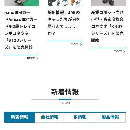
nanoSIMカー
採用情報・JAEの
産業ロボット向け
ド/microSD™カー
キャラたちが何を
小型・高密度複合
ド用2段トレイコ
語るんでしょう
コネクタ「KN07
ンボコネクタ
か？
シリーズ」を販売
「ST20シリー
開始
more
ズ」を販売開始
more
more
新着情報
NEWS
新着情報
会社情報
IR情報
製品情報