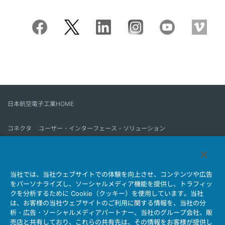
日本航空電子工業HOME
コネクタ
ユーザー・インターフェース・ソリューション
モーションセンス＆コントロール
アンテナ
コネクタとは
当社では、当社ウェブサイトでの体験を向上させ、コンテンツや広告
会社情報
サステナビリティ
IR情報
採用情報
会社情報新着一覧
をパーソナライズし、ソーシャルメディア機能を提供し、トラフィッ
製品情報新着一覧
サイトマップ
お問い合わせ
クを分析するために Cookie（クッキー）を使用しています。当社
は、お客様の当社ウェブサイトのご利用に関する情報を、当社の分
析・広告・ソーシャルメディアパートナー、当社のグループ会社、販
売店と共有しており、これらの共有先は、その情報をお客様が提供し