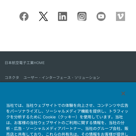
日本航空電子工業HOME
コネクタ
ユーザー・インターフェース・ソリューション
モーションセンス＆コントロール
アンテナ
コネクタとは
当社では、当社ウェブサイトでの体験を向上させ、コンテンツや広告
会社情報
サステナビリティ
IR情報
採用情報
会社情報新着一覧
をパーソナライズし、ソーシャルメディア機能を提供し、トラフィッ
製品情報新着一覧
サイトマップ
お問い合わせ
クを分析するために Cookie（クッキー）を使用しています。当社
は、お客様の当社ウェブサイトのご利用に関する情報を、当社の分
析・広告・ソーシャルメディアパートナー、当社のグループ会社、販
売店と共有しており、これらの共有先は、その情報をお客様が提供し