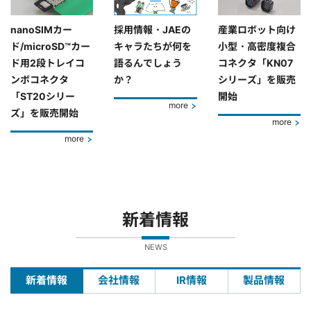
nanoSIMカー
採用情報・JAEの
産業ロボット向け
ド/microSD™カー
キャラたちが何を
小型・高密度複合
ド用2段トレイコ
語るんでしょう
コネクタ「KN07
ンボコネクタ
か？
シリーズ」を販売
「ST20シリー
開始
more
ズ」を販売開始
more
more
新着情報
NEWS
新着情報
会社情報
IR情報
製品情報