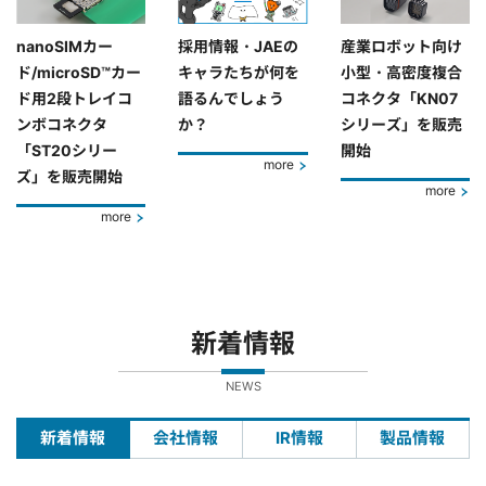
nanoSIMカー
採用情報・JAEの
産業ロボット向け
ド/microSD™カー
キャラたちが何を
小型・高密度複合
ド用2段トレイコ
語るんでしょう
コネクタ「KN07
ンボコネクタ
か？
シリーズ」を販売
「ST20シリー
開始
more
ズ」を販売開始
more
more
新着情報
NEWS
新着情報
会社情報
IR情報
製品情報