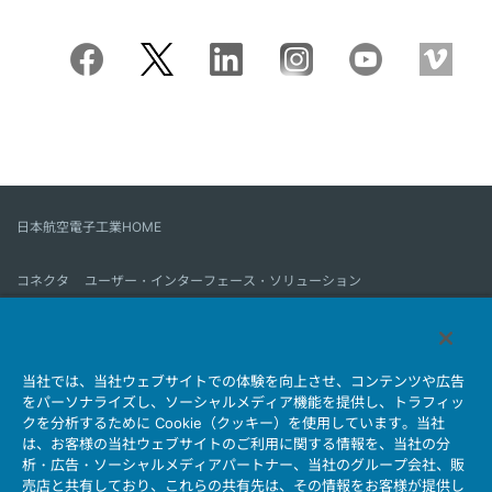
日本航空電子工業HOME
コネクタ
ユーザー・インターフェース・ソリューション
モーションセンス＆コントロール
アンテナ
コネクタとは
当社では、当社ウェブサイトでの体験を向上させ、コンテンツや広告
会社情報
サステナビリティ
IR情報
採用情報
会社情報新着一覧
をパーソナライズし、ソーシャルメディア機能を提供し、トラフィッ
製品情報新着一覧
サイトマップ
お問い合わせ
クを分析するために Cookie（クッキー）を使用しています。当社
は、お客様の当社ウェブサイトのご利用に関する情報を、当社の分
析・広告・ソーシャルメディアパートナー、当社のグループ会社、販
売店と共有しており、これらの共有先は、その情報をお客様が提供し