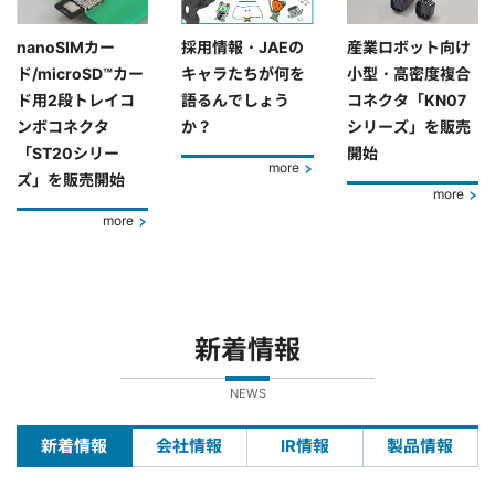
nanoSIMカー
採用情報・JAEの
産業ロボット向け
ド/microSD™カー
キャラたちが何を
小型・高密度複合
ド用2段トレイコ
語るんでしょう
コネクタ「KN07
ンボコネクタ
か？
シリーズ」を販売
「ST20シリー
開始
more
ズ」を販売開始
more
more
新着情報
NEWS
新着情報
会社情報
IR情報
製品情報