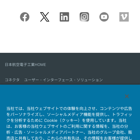
日本航空電子工業HOME
コネクタ
ユーザー・インターフェース・ソリューション
モーションセンス＆コントロール
アンテナ
コネクタとは
当社では、当社ウェブサイトでの体験を向上させ、コンテンツや広告
会社情報
サステナビリティ
IR情報
採用情報
会社情報新着一覧
をパーソナライズし、ソーシャルメディア機能を提供し、トラフィッ
製品情報新着一覧
サイトマップ
お問い合わせ
クを分析するために Cookie（クッキー）を使用しています。当社
は、お客様の当社ウェブサイトのご利用に関する情報を、当社の分
析・広告・ソーシャルメディアパートナー、当社のグループ会社、販
売店と共有しており、これらの共有先は、その情報をお客様が提供し