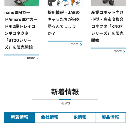
nanoSIMカー
採用情報・JAEの
産業ロボット向け
ド/microSD™カー
キャラたちが何を
小型・高密度複合
ド用2段トレイコ
語るんでしょう
コネクタ「KN07
ンボコネクタ
か？
シリーズ」を販売
「ST20シリー
開始
more
ズ」を販売開始
more
more
新着情報
NEWS
新着情報
会社情報
IR情報
製品情報