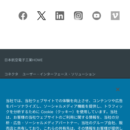
日本航空電子工業HOME
コネクタ
ユーザー・インターフェース・ソリューション
モーションセンス＆コントロール
アンテナ
コネクタとは
当社では、当社ウェブサイトでの体験を向上させ、コンテンツや広告
会社情報
サステナビリティ
IR情報
採用情報
会社情報新着一覧
をパーソナライズし、ソーシャルメディア機能を提供し、トラフィッ
製品情報新着一覧
サイトマップ
お問い合わせ
クを分析するために Cookie（クッキー）を使用しています。当社
は、お客様の当社ウェブサイトのご利用に関する情報を、当社の分
析・広告・ソーシャルメディアパートナー、当社のグループ会社、販
売店と共有しており、これらの共有先は、その情報をお客様が提供し