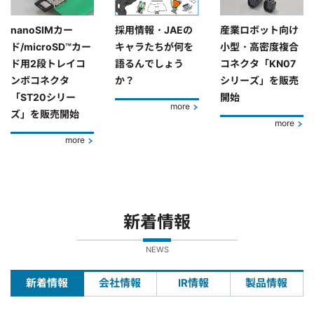
nanoSIMカー
採用情報・JAEの
産業ロボット向け
ド/microSD™カー
キャラたちが何を
小型・高密度複合
ド用2段トレイコ
語るんでしょう
コネクタ「KN07
ンボコネクタ
か？
シリーズ」を販売
「ST20シリー
開始
more
ズ」を販売開始
more
more
新着情報
NEWS
新着情報
会社情報
IR情報
製品情報