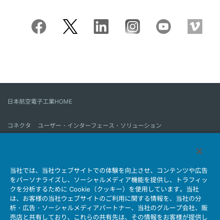
日本航空電子工業HOME
コネクタ
ユーザー・インターフェース・ソリューション
モーションセンス＆コントロール
アンテナ
コネクタとは
当社では、当社ウェブサイトでの体験を向上させ、コンテンツや広告
会社情報
サステナビリティ
IR情報
採用情報
会社情報新着一覧
をパーソナライズし、ソーシャルメディア機能を提供し、トラフィッ
製品情報新着一覧
サイトマップ
お問い合わせ
クを分析するために Cookie（クッキー）を使用しています。当社
は、お客様の当社ウェブサイトのご利用に関する情報を、当社の分
析・広告・ソーシャルメディアパートナー、当社のグループ会社、販
売店と共有しており、これらの共有先は、その情報をお客様が提供し