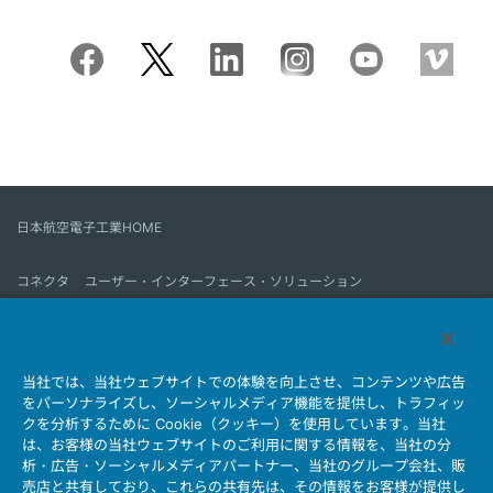
日本航空電子工業HOME
コネクタ
ユーザー・インターフェース・ソリューション
モーションセンス＆コントロール
アンテナ
コネクタとは
当社では、当社ウェブサイトでの体験を向上させ、コンテンツや広告
会社情報
サステナビリティ
IR情報
採用情報
会社情報新着一覧
をパーソナライズし、ソーシャルメディア機能を提供し、トラフィッ
製品情報新着一覧
サイトマップ
お問い合わせ
クを分析するために Cookie（クッキー）を使用しています。当社
は、お客様の当社ウェブサイトのご利用に関する情報を、当社の分
析・広告・ソーシャルメディアパートナー、当社のグループ会社、販
売店と共有しており、これらの共有先は、その情報をお客様が提供し