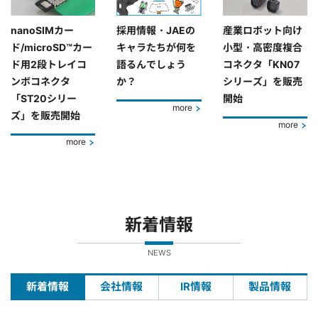
nanoSIMカー
採用情報・JAEの
産業ロボット向け
ド/microSD™カー
キャラたちが何を
小型・高密度複合
ド用2段トレイコ
語るんでしょう
コネクタ「KN07
ンボコネクタ
か？
シリーズ」を販売
「ST20シリー
開始
more
ズ」を販売開始
more
more
新着情報
NEWS
新着情報
会社情報
IR情報
製品情報