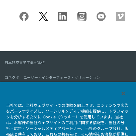
日本航空電子工業HOME
コネクタ
ユーザー・インターフェース・ソリューション
モーションセンス＆コントロール
アンテナ
コネクタとは
当社では、当社ウェブサイトでの体験を向上させ、コンテンツや広告
会社情報
サステナビリティ
IR情報
採用情報
会社情報新着一覧
をパーソナライズし、ソーシャルメディア機能を提供し、トラフィッ
製品情報新着一覧
サイトマップ
お問い合わせ
クを分析するために Cookie（クッキー）を使用しています。当社
は、お客様の当社ウェブサイトのご利用に関する情報を、当社の分
析・広告・ソーシャルメディアパートナー、当社のグループ会社、販
売店と共有しており、これらの共有先は、その情報をお客様が提供し