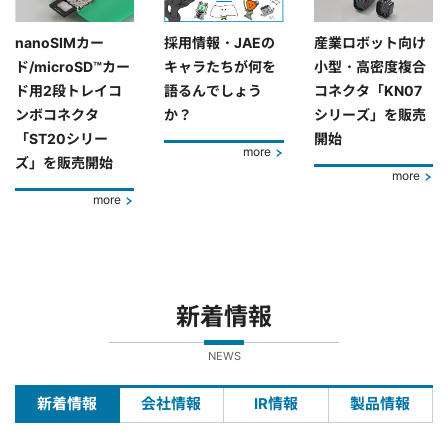
nanoSIMカー
採用情報・JAEの
産業ロボット向け
ド/microSD™カー
キャラたちが何を
小型・高密度複合
ド用2段トレイコ
語るんでしょう
コネクタ「KN07
ンボコネクタ
か？
シリーズ」を販売
「ST20シリー
開始
more
ズ」を販売開始
more
more
新着情報
NEWS
新着情報
会社情報
IR情報
製品情報