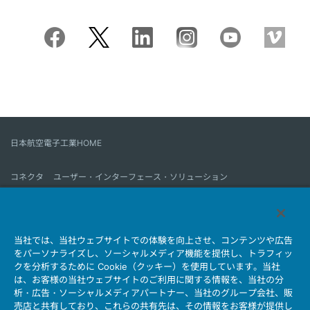
日本航空電子工業HOME
コネクタ
ユーザー・インターフェース・ソリューション
モーションセンス＆コントロール
アンテナ
コネクタとは
当社では、当社ウェブサイトでの体験を向上させ、コンテンツや広告
会社情報
サステナビリティ
IR情報
採用情報
会社情報新着一覧
をパーソナライズし、ソーシャルメディア機能を提供し、トラフィッ
製品情報新着一覧
サイトマップ
お問い合わせ
クを分析するために Cookie（クッキー）を使用しています。当社
は、お客様の当社ウェブサイトのご利用に関する情報を、当社の分
析・広告・ソーシャルメディアパートナー、当社のグループ会社、販
売店と共有しており、これらの共有先は、その情報をお客様が提供し