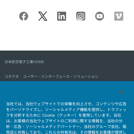
日本航空電子工業HOME
コネクタ
ユーザー・インターフェース・ソリューション
モーションセンス＆コントロール
アンテナ
コネクタとは
当社では、当社ウェブサイトでの体験を向上させ、コンテンツや広告
会社情報
サステナビリティ
IR情報
採用情報
会社情報新着一覧
をパーソナライズし、ソーシャルメディア機能を提供し、トラフィッ
製品情報新着一覧
サイトマップ
お問い合わせ
クを分析するために Cookie（クッキー）を使用しています。当社
は、お客様の当社ウェブサイトのご利用に関する情報を、当社の分
析・広告・ソーシャルメディアパートナー、当社のグループ会社、販
売店と共有しており、これらの共有先は、その情報をお客様が提供し