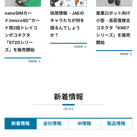
nanoSIMカー
採用情報・JAEの
産業ロボット向け
ド/microSD™カー
キャラたちが何を
小型・高密度複合
ド用2段トレイコ
語るんでしょう
コネクタ「KN07
ンボコネクタ
か？
シリーズ」を販売
「ST20シリー
開始
more
ズ」を販売開始
more
more
新着情報
NEWS
新着情報
会社情報
IR情報
製品情報