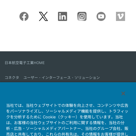
日本航空電子工業HOME
コネクタ
ユーザー・インターフェース・ソリューション
モーションセンス＆コントロール
アンテナ
コネクタとは
当社では、当社ウェブサイトでの体験を向上させ、コンテンツや広告
会社情報
サステナビリティ
IR情報
採用情報
会社情報新着一覧
をパーソナライズし、ソーシャルメディア機能を提供し、トラフィッ
製品情報新着一覧
サイトマップ
お問い合わせ
クを分析するために Cookie（クッキー）を使用しています。当社
は、お客様の当社ウェブサイトのご利用に関する情報を、当社の分
析・広告・ソーシャルメディアパートナー、当社のグループ会社、販
売店と共有しており、これらの共有先は、その情報をお客様が提供し