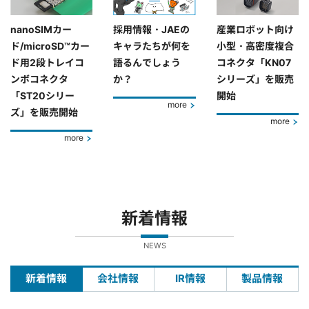
nanoSIMカー
採用情報・JAEの
産業ロボット向け
ド/microSD™カー
キャラたちが何を
小型・高密度複合
ド用2段トレイコ
語るんでしょう
コネクタ「KN07
ンボコネクタ
か？
シリーズ」を販売
「ST20シリー
開始
more
ズ」を販売開始
more
more
新着情報
NEWS
新着情報
会社情報
IR情報
製品情報