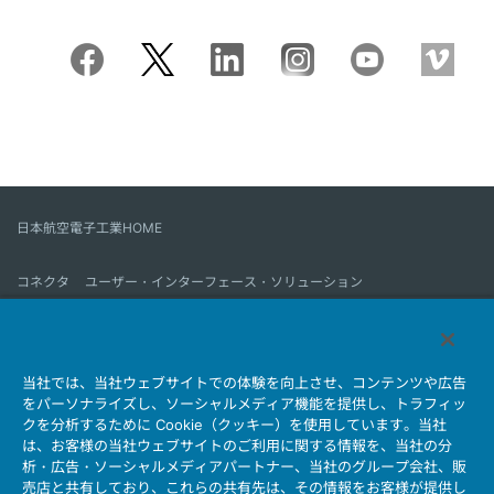
日本航空電子工業HOME
コネクタ
ユーザー・インターフェース・ソリューション
モーションセンス＆コントロール
アンテナ
コネクタとは
当社では、当社ウェブサイトでの体験を向上させ、コンテンツや広告
会社情報
サステナビリティ
IR情報
採用情報
会社情報新着一覧
をパーソナライズし、ソーシャルメディア機能を提供し、トラフィッ
製品情報新着一覧
サイトマップ
お問い合わせ
クを分析するために Cookie（クッキー）を使用しています。当社
は、お客様の当社ウェブサイトのご利用に関する情報を、当社の分
析・広告・ソーシャルメディアパートナー、当社のグループ会社、販
売店と共有しており、これらの共有先は、その情報をお客様が提供し