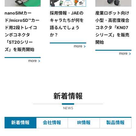
nanoSIMカー
採用情報・JAEの
産業ロボット向け
ド/microSD™カー
キャラたちが何を
小型・高密度複合
ド用2段トレイコ
語るんでしょう
コネクタ「KN07
ンボコネクタ
か？
シリーズ」を販売
「ST20シリー
開始
more
ズ」を販売開始
more
more
新着情報
NEWS
新着情報
会社情報
IR情報
製品情報