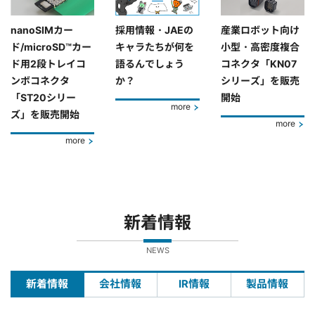
nanoSIMカー
採用情報・JAEの
産業ロボット向け
ド/microSD™カー
キャラたちが何を
小型・高密度複合
ド用2段トレイコ
語るんでしょう
コネクタ「KN07
ンボコネクタ
か？
シリーズ」を販売
「ST20シリー
開始
more
ズ」を販売開始
more
more
新着情報
NEWS
新着情報
会社情報
IR情報
製品情報