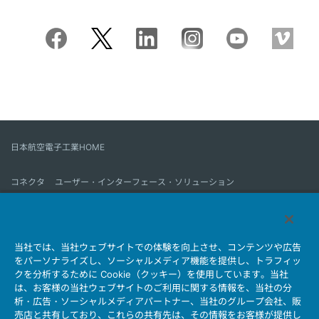
日本航空電子工業HOME
コネクタ
ユーザー・インターフェース・ソリューション
モーションセンス＆コントロール
アンテナ
コネクタとは
当社では、当社ウェブサイトでの体験を向上させ、コンテンツや広告
会社情報
サステナビリティ
IR情報
採用情報
会社情報新着一覧
をパーソナライズし、ソーシャルメディア機能を提供し、トラフィッ
製品情報新着一覧
サイトマップ
お問い合わせ
クを分析するために Cookie（クッキー）を使用しています。当社
は、お客様の当社ウェブサイトのご利用に関する情報を、当社の分
析・広告・ソーシャルメディアパートナー、当社のグループ会社、販
売店と共有しており、これらの共有先は、その情報をお客様が提供し