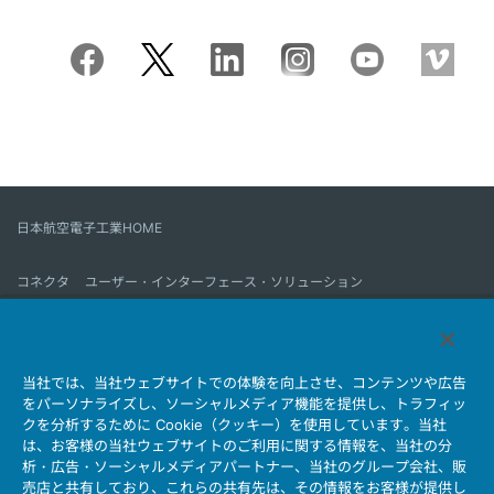
日本航空電子工業HOME
コネクタ
ユーザー・インターフェース・ソリューション
モーションセンス＆コントロール
アンテナ
コネクタとは
当社では、当社ウェブサイトでの体験を向上させ、コンテンツや広告
会社情報
サステナビリティ
IR情報
採用情報
会社情報新着一覧
をパーソナライズし、ソーシャルメディア機能を提供し、トラフィッ
製品情報新着一覧
サイトマップ
お問い合わせ
クを分析するために Cookie（クッキー）を使用しています。当社
は、お客様の当社ウェブサイトのご利用に関する情報を、当社の分
析・広告・ソーシャルメディアパートナー、当社のグループ会社、販
売店と共有しており、これらの共有先は、その情報をお客様が提供し