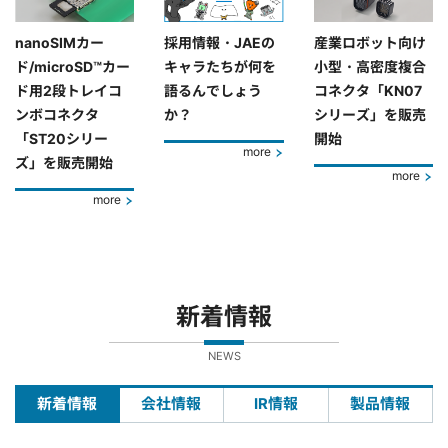
nanoSIMカー
採用情報・JAEの
産業ロボット向け
ド/microSD™カー
キャラたちが何を
小型・高密度複合
ド用2段トレイコ
語るんでしょう
コネクタ「KN07
ンボコネクタ
か？
シリーズ」を販売
「ST20シリー
開始
more
ズ」を販売開始
more
more
新着情報
NEWS
新着情報
会社情報
IR情報
製品情報