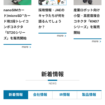
nanoSIMカー
採用情報・JAEの
産業ロボット向け
ド/microSD™カー
キャラたちが何を
小型・高密度複合
ド用2段トレイコ
語るんでしょう
コネクタ「KN07
ンボコネクタ
か？
シリーズ」を販売
「ST20シリー
開始
more
ズ」を販売開始
more
more
新着情報
NEWS
新着情報
会社情報
IR情報
製品情報