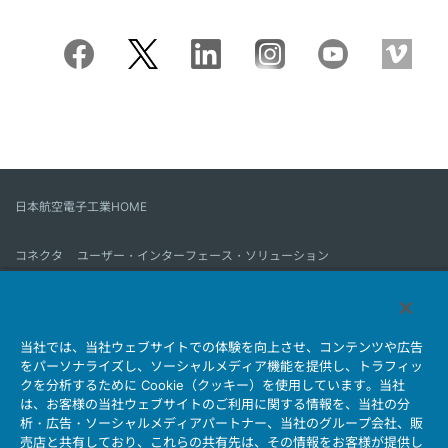
日本航空電子工業HOME
コネクタ
ユーザー・インターフェース・ソリューション
モーションセンス＆コントロール
アンテナ
コネクタとは
当社では、当社ウェブサイトでの体験を向上させ、コンテンツや広告
会社情報
サステナビリティ
IR情報
採用情報
会社情報新着一覧
をパーソナライズし、ソーシャルメディア機能を提供し、トラフィッ
製品情報新着一覧
サイトマップ
お問い合わせ
クを分析するために Cookie（クッキー）を使用しています。当社
は、お客様の当社ウェブサイトのご利用に関する情報を、当社の分
析・広告・ソーシャルメディアパートナー、当社のグループ会社、販
売店と共有しており、これらの共有先は、その情報をお客様が提供し