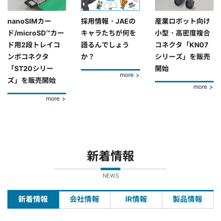
nanoSIMカー
採用情報・JAEの
産業ロボット向け
ド/microSD™カー
キャラたちが何を
小型・高密度複合
ド用2段トレイコ
語るんでしょう
コネクタ「KN07
ンボコネクタ
か？
シリーズ」を販売
「ST20シリー
開始
more
ズ」を販売開始
more
more
新着情報
NEWS
新着情報
会社情報
IR情報
製品情報