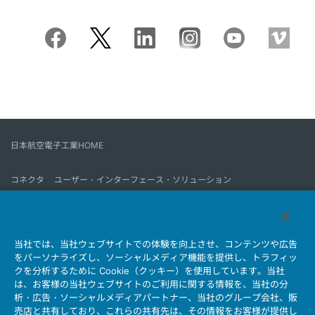
日本航空電子工業HOME
コネクタ
ユーザー・インターフェース・ソリューション
モーションセンス＆コントロール
アンテナ
コネクタとは
当社では、当社ウェブサイトでの体験を向上させ、コンテンツや広告
会社情報
サステナビリティ
IR情報
採用情報
会社情報新着一覧
をパーソナライズし、ソーシャルメディア機能を提供し、トラフィッ
製品情報新着一覧
サイトマップ
お問い合わせ
クを分析するために Cookie（クッキー）を使用しています。当社
は、お客様の当社ウェブサイトのご利用に関する情報を、当社の分
析・広告・ソーシャルメディアパートナー、当社のグループ会社、販
売店と共有しており、これらの共有先は、その情報をお客様が提供し