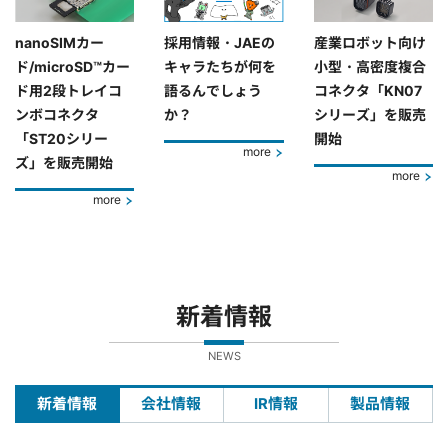
nanoSIMカー
採用情報・JAEの
産業ロボット向け
ド/microSD™カー
キャラたちが何を
小型・高密度複合
ド用2段トレイコ
語るんでしょう
コネクタ「KN07
ンボコネクタ
か？
シリーズ」を販売
「ST20シリー
開始
more
ズ」を販売開始
more
more
新着情報
NEWS
新着情報
会社情報
IR情報
製品情報