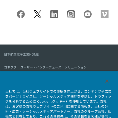
日本航空電子工業HOME
コネクタ
ユーザー・インターフェース・ソリューション
モーションセンス＆コントロール
アンテナ
コネクタとは
当社では、当社ウェブサイトでの体験を向上させ、コンテンツや広告
会社情報
サステナビリティ
IR情報
採用情報
会社情報新着一覧
をパーソナライズし、ソーシャルメディア機能を提供し、トラフィッ
製品情報新着一覧
サイトマップ
お問い合わせ
クを分析するために Cookie（クッキー）を使用しています。当社
は、お客様の当社ウェブサイトのご利用に関する情報を、当社の分
析・広告・ソーシャルメディアパートナー、当社のグループ会社、販
売店と共有しており、これらの共有先は、その情報をお客様が提供し