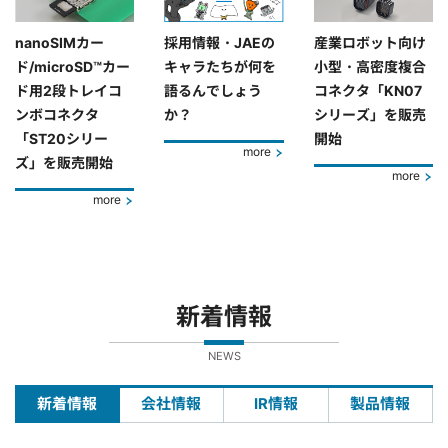
nanoSIMカー
採用情報・JAEの
産業ロボット向け
ド/microSD™カー
キャラたちが何を
小型・高密度複合
ド用2段トレイコ
語るんでしょう
コネクタ「KN07
ンボコネクタ
か？
シリーズ」を販売
「ST20シリー
開始
more
ズ」を販売開始
more
more
新着情報
NEWS
新着情報
会社情報
IR情報
製品情報