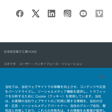
日本航空電子工業HOME
コネクタ
ユーザー・インターフェース・ソリューション
モーションセンス＆コントロール
アンテナ
コネクタとは
当社では、当社ウェブサイトでの体験を向上させ、コンテンツや広告
会社情報
サステナビリティ
IR情報
採用情報
会社情報新着一覧
をパーソナライズし、ソーシャルメディア機能を提供し、トラフィッ
製品情報新着一覧
サイトマップ
お問い合わせ
クを分析するために Cookie（クッキー）を使用しています。当社
は、お客様の当社ウェブサイトのご利用に関する情報を、当社の分
析・広告・ソーシャルメディアパートナー、当社のグループ会社、販
売店と共有しており、これらの共有先は、その情報をお客様が提供し