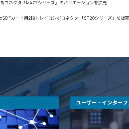
低背コネクタ「MX77シリーズ」のバリエーションを拡充
microSD™カード用2段トレイコンボコネクタ 「ST20シリーズ」を販
ユーザー・インターフ