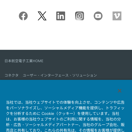
日本航空電子工業HOME
コネクタ
ユーザー・インターフェース・ソリューション
モーションセンス＆コントロール
アンテナ
コネクタとは
当社では、当社ウェブサイトでの体験を向上させ、コンテンツや広告
会社情報
サステナビリティ
IR情報
採用情報
会社情報新着一覧
をパーソナライズし、ソーシャルメディア機能を提供し、トラフィッ
製品情報新着一覧
サイトマップ
お問い合わせ
クを分析するために Cookie（クッキー）を使用しています。当社
は、お客様の当社ウェブサイトのご利用に関する情報を、当社の分
析・広告・ソーシャルメディアパートナー、当社のグループ会社、販
売店と共有しており、これらの共有先は、その情報をお客様が提供し