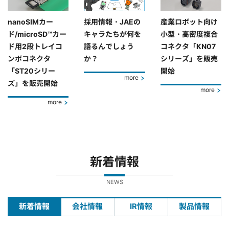
nanoSIMカー
採用情報・JAEの
産業ロボット向け
ド/microSD™カー
キャラたちが何を
小型・高密度複合
ド用2段トレイコ
語るんでしょう
コネクタ「KN07
ンボコネクタ
か？
シリーズ」を販売
「ST20シリー
開始
more
ズ」を販売開始
more
more
新着情報
NEWS
新着情報
会社情報
IR情報
製品情報