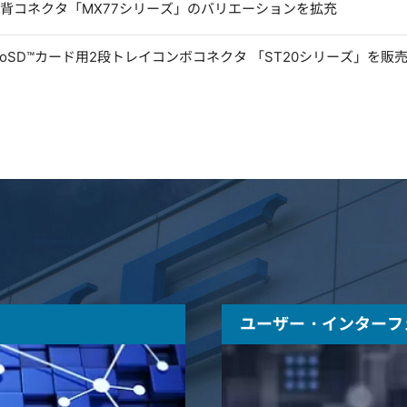
低背コネクタ「MX77シリーズ」のバリエーションを拡充
microSD™カード用2段トレイコンボコネクタ 「ST20シリーズ」を販
ユーザー・インターフ