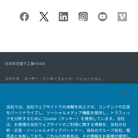
日本航空電子工業HOME
コネクタ
ユーザー・インターフェース・ソリューション
モーションセンス＆コントロール
アンテナ
コネクタとは
当社では、当社ウェブサイトでの体験を向上させ、コンテンツや広告
会社情報
サステナビリティ
IR情報
採用情報
会社情報新着一覧
をパーソナライズし、ソーシャルメディア機能を提供し、トラフィッ
製品情報新着一覧
サイトマップ
お問い合わせ
クを分析するために Cookie（クッキー）を使用しています。当社
は、お客様の当社ウェブサイトのご利用に関する情報を、当社の分
析・広告・ソーシャルメディアパートナー、当社のグループ会社、販
売店と共有しており、これらの共有先は、その情報をお客様が提供し