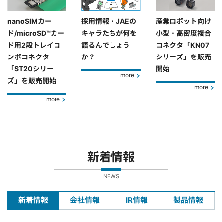
nanoSIMカー
採用情報・JAEの
産業ロボット向け
ド/microSD™カー
キャラたちが何を
小型・高密度複合
ド用2段トレイコ
語るんでしょう
コネクタ「KN07
ンボコネクタ
か？
シリーズ」を販売
「ST20シリー
開始
more
ズ」を販売開始
more
more
新着情報
NEWS
新着情報
会社情報
IR情報
製品情報