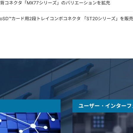
低背コネクタ「MX77シリーズ」のバリエーションを拡充
microSD™カード用2段トレイコンボコネクタ 「ST20シリーズ」を販
ユーザー・インターフ