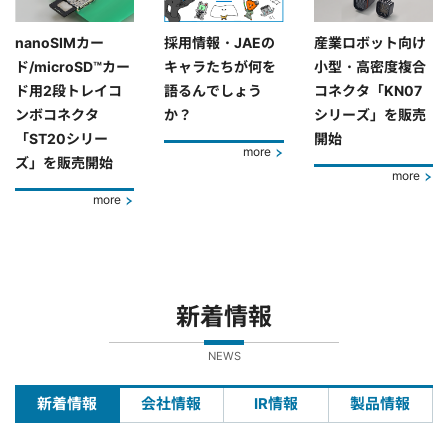
nanoSIMカー
採用情報・JAEの
産業ロボット向け
ド/microSD™カー
キャラたちが何を
小型・高密度複合
ド用2段トレイコ
語るんでしょう
コネクタ「KN07
ンボコネクタ
か？
シリーズ」を販売
「ST20シリー
開始
more
ズ」を販売開始
more
more
新着情報
NEWS
新着情報
会社情報
IR情報
製品情報