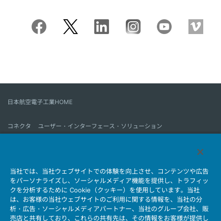
日本航空電子工業HOME
コネクタ
ユーザー・インターフェース・ソリューション
モーションセンス＆コントロール
アンテナ
コネクタとは
当社では、当社ウェブサイトでの体験を向上させ、コンテンツや広告
会社情報
サステナビリティ
IR情報
採用情報
会社情報新着一覧
をパーソナライズし、ソーシャルメディア機能を提供し、トラフィッ
製品情報新着一覧
サイトマップ
お問い合わせ
クを分析するために Cookie（クッキー）を使用しています。当社
は、お客様の当社ウェブサイトのご利用に関する情報を、当社の分
析・広告・ソーシャルメディアパートナー、当社のグループ会社、販
売店と共有しており、これらの共有先は、その情報をお客様が提供し