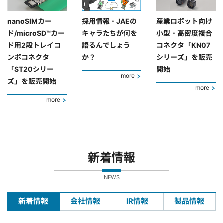
nanoSIMカー
採用情報・JAEの
産業ロボット向け
ド/microSD™カー
キャラたちが何を
小型・高密度複合
ド用2段トレイコ
語るんでしょう
コネクタ「KN07
ンボコネクタ
か？
シリーズ」を販売
「ST20シリー
開始
more
ズ」を販売開始
more
more
新着情報
NEWS
新着情報
会社情報
IR情報
製品情報