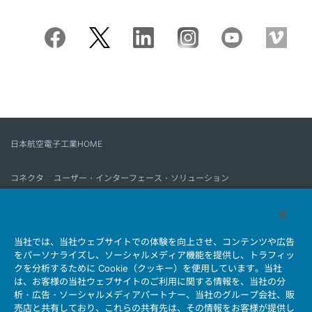
日本航空電子工業HOME
コネクタ
ユーザー・インターフェース・ソリューション
モーションセンス＆コントロール
アンテナ
コネクタとは
当社では、当社ウェブサイトでの体験を向上させ、コンテンツや広告
会社情報
サステナビリティ
IR情報
採用情報
会社情報新着一覧
をパーソナライズし、ソーシャルメディア機能を提供し、トラフィッ
製品情報新着一覧
サイトマップ
お問い合わせ
クを分析するために Cookie（クッキー）を使用しています。当社
は、お客様の当社ウェブサイトのご利用に関する情報を、当社の分
析・広告・ソーシャルメディアパートナー、当社のグループ会社、販
売店と共有しており、これらの共有先は、その情報をお客様が提供し