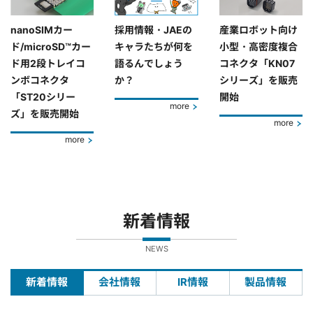
nanoSIMカー
採用情報・JAEの
産業ロボット向け
ド/microSD™カー
キャラたちが何を
小型・高密度複合
ド用2段トレイコ
語るんでしょう
コネクタ「KN07
ンボコネクタ
か？
シリーズ」を販売
「ST20シリー
開始
more
ズ」を販売開始
more
more
新着情報
NEWS
新着情報
会社情報
IR情報
製品情報