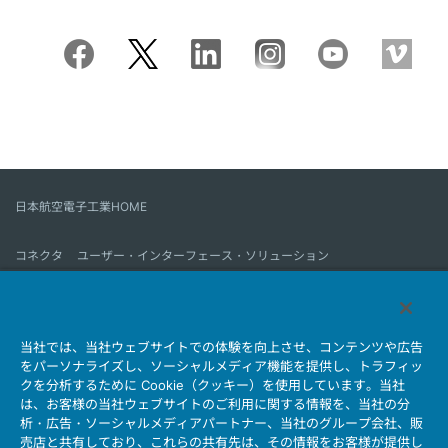
日本航空電子工業HOME
コネクタ
ユーザー・インターフェース・ソリューション
モーションセンス＆コントロール
アンテナ
コネクタとは
当社では、当社ウェブサイトでの体験を向上させ、コンテンツや広告
会社情報
サステナビリティ
IR情報
採用情報
会社情報新着一覧
をパーソナライズし、ソーシャルメディア機能を提供し、トラフィッ
製品情報新着一覧
サイトマップ
お問い合わせ
クを分析するために Cookie（クッキー）を使用しています。当社
は、お客様の当社ウェブサイトのご利用に関する情報を、当社の分
析・広告・ソーシャルメディアパートナー、当社のグループ会社、販
売店と共有しており、これらの共有先は、その情報をお客様が提供し