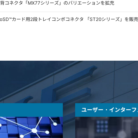
低背コネクタ「MX77シリーズ」のバリエーションを拡充
microSD™カード用2段トレイコンボコネクタ 「ST20シリーズ」を販
ユーザー・インターフ