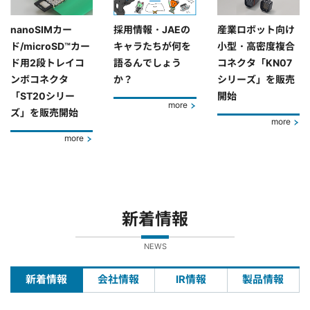
nanoSIMカー
採用情報・JAEの
産業ロボット向け
ド/microSD™カー
キャラたちが何を
小型・高密度複合
ド用2段トレイコ
語るんでしょう
コネクタ「KN07
ンボコネクタ
か？
シリーズ」を販売
「ST20シリー
開始
more
ズ」を販売開始
more
more
新着情報
NEWS
新着情報
会社情報
IR情報
製品情報