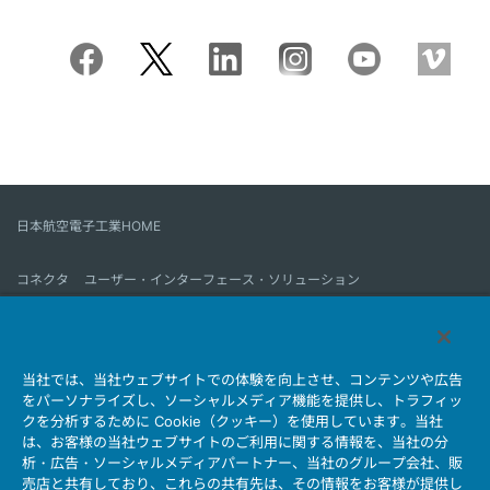
日本航空電子工業HOME
コネクタ
ユーザー・インターフェース・ソリューション
モーションセンス＆コントロール
アンテナ
コネクタとは
当社では、当社ウェブサイトでの体験を向上させ、コンテンツや広告
会社情報
サステナビリティ
IR情報
採用情報
会社情報新着一覧
をパーソナライズし、ソーシャルメディア機能を提供し、トラフィッ
製品情報新着一覧
サイトマップ
お問い合わせ
クを分析するために Cookie（クッキー）を使用しています。当社
は、お客様の当社ウェブサイトのご利用に関する情報を、当社の分
析・広告・ソーシャルメディアパートナー、当社のグループ会社、販
売店と共有しており、これらの共有先は、その情報をお客様が提供し